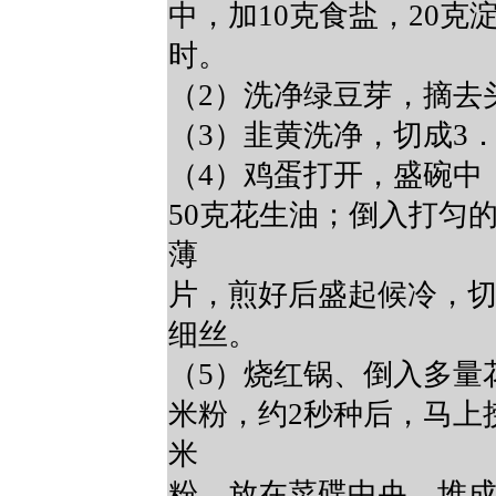
中，加10克食盐，20
时。
（2）洗净绿豆芽，摘去
（3）韭黄洗净，切成3
（4）鸡蛋打开，盛碗中
50克花生油；倒入打匀
薄
片，煎好后盛起候冷，切
细丝。
（5）烧红锅、倒入多量
米粉，约2秒种后，马上
米
粉，放在菜碟中央，堆