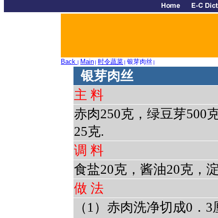
Back
Main
时令蔬菜
银芽肉丝
|
|
|
|
银芽肉丝
主 料
赤肉250克，绿豆芽50
25克.
调 料
食盐20克，酱油20克，淀
做 法
（1）赤肉洗净切成0．