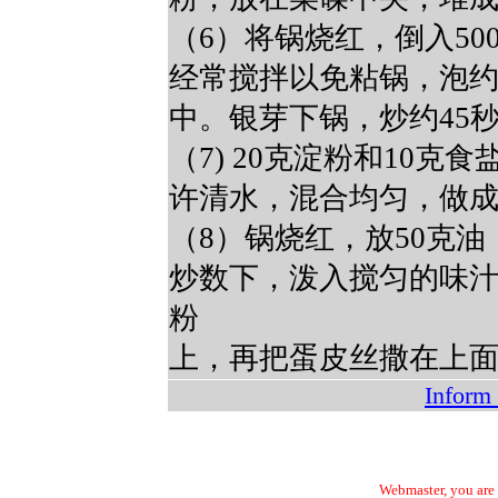
（6）将锅烧红，倒入5
经常搅拌以免粘锅，泡约
中。银芽下锅，炒约45
（7) 20克淀粉和10
许清水，混合均匀，做
（8）锅烧红，放50克
炒数下，泼入搅匀的味
粉
上，再把蛋皮丝撒在上
Inform 
Webmaster, you are f