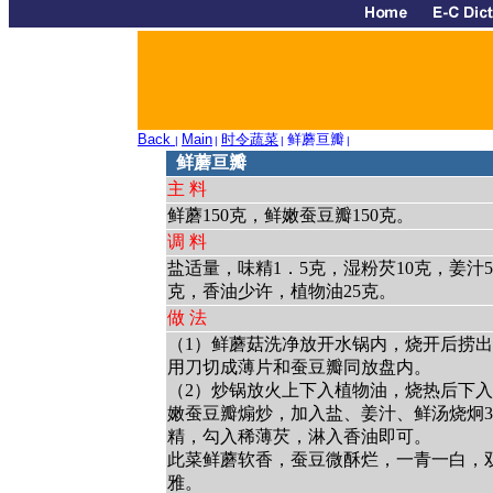
Back
Main
时令蔬菜
鲜蘑亘瓣
|
|
|
|
鲜蘑亘瓣
主 料
鲜蘑150克，鲜嫩蚕豆瓣150克。
调 料
盐适量，味精1．5克，湿粉芡10克，姜汁5
克，香油少许，植物油25克。
做 法
（1）鲜蘑菇洗净放开水锅内，烧开后捞
用刀切成薄片和蚕豆瓣同放盘内。
（2）炒锅放火上下入植物油，烧热后下
嫩蚕豆瓣煽炒，加入盐、姜汁、鲜汤烧炯
精，勾入稀薄芡，淋入香油即可。
此菜鲜蘑软香，蚕豆微酥烂，一青一白，
雅。