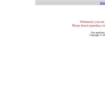
Info
Webmaster, you are f
Please donot reproduce or
Any questions
Copyright © 200