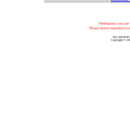
Webmaster, you are f
Please donot reproduce or
Any questions
Copyright © 200