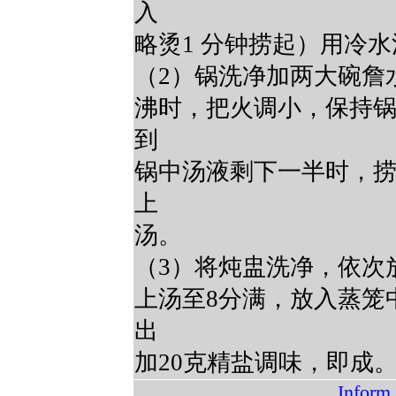
入
略烫1 分钟捞起）用冷
（2）锅洗净加两大碗詹
沸时，把火调小，保持
到
锅中汤液剩下一半时，
上
汤。
（3）将炖盅洗净，依次
上汤至8分满，放入蒸笼中
出
加20克精盐调味，即成
Inform 