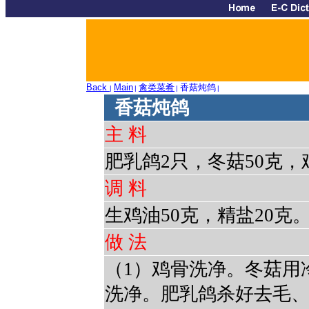
Back
Main
禽类菜肴
香菇炖鸽
|
|
|
|
香菇炖鸽
主 料
肥乳鸽2只，冬菇50克，
调 料
生鸡油50克，精盐20克
做 法
（1）鸡骨洗净。冬菇用
洗净。肥乳鸽杀好去毛