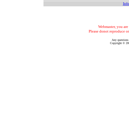
Info
Webmaster, you are f
Please donot reproduce or
Any questions
Copyright © 200