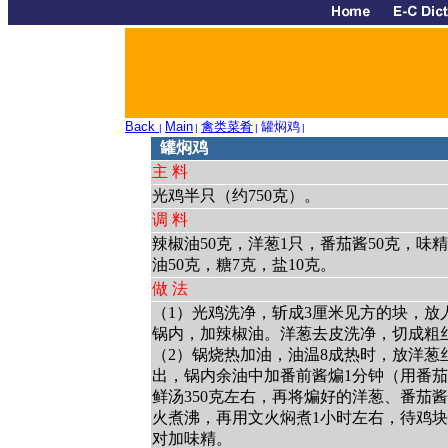
Back
Main
禽类菜肴
罐焖鸡
|
|
|
|
罐焖鸡
主 料
光鸡半只（约750克）。
调 料
辣椒油50克，洋葱1只，番茄酱50克，味精
油50克，糖7克，盐10克。
做 法
（1）光鸡洗净，斩成3厘米见方的块，放
锅内，加辣椒油。洋葱去皮洗净，切成粗
（2）锅烧热加油，油温8成热时，放洋葱
出，锅内余油中加番前酱煸1分钟（用番
鲜汤350克左右，再将煸好的洋葱、番茄
火煮沸，再用文火焖煮1小时左右，待鸡
对加味精。