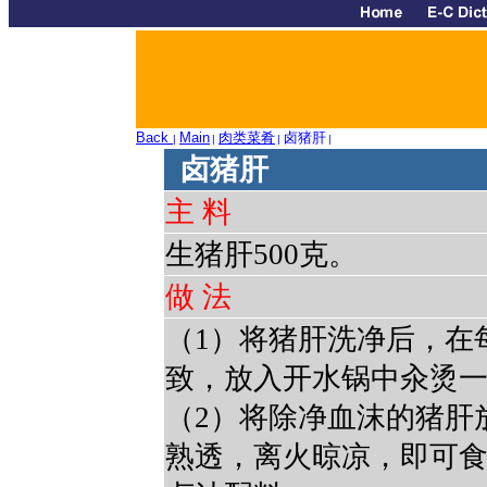
Back
Main
肉类菜肴
卤猪肝
|
|
|
|
卤猪肝
主 料
生猪肝500克。
做 法
（1）将猪肝洗净后，在
致，放入开水锅中汆烫
（2）将除净血沫的猪肝
熟透，离火晾凉，即可