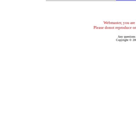
Webmaster, you are f
Please donot reproduce or
Any questions
Copyright © 200