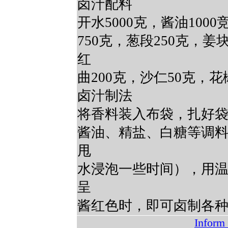
卤汁配料
开水5000克，酱油1000
750克，葱段250克，姜
红
曲200克，沙仁50克，花
卤汁制法
将香料装入布袋，扎好
酱油、精盐、白糖等调
甩
水浸泡一些时间），用
呈
酱红色时，即可卤制各
Inform 